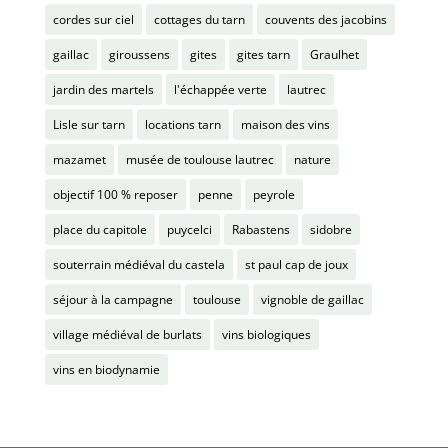
cordes sur ciel
cottages du tarn
couvents des jacobins
gaillac
giroussens
gites
gites tarn
Graulhet
jardin des martels
l'échappée verte
lautrec
Lisle sur tarn
locations tarn
maison des vins
mazamet
musée de toulouse lautrec
nature
objectif 100 % reposer
penne
peyrole
place du capitole
puycelci
Rabastens
sidobre
souterrain médiéval du castela
st paul cap de joux
séjour à la campagne
toulouse
vignoble de gaillac
village médiéval de burlats
vins biologiques
vins en biodynamie