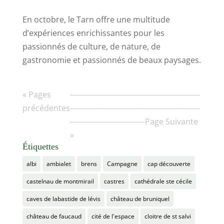
En octobre, le Tarn offre une multitude
d’expériences enrichissantes pour les
passionnés de culture, de nature, de
gastronomie et passionnés de beaux paysages.
« Pages
----------------------------------------------------
précédentes
----------------------------------------------------
------------------------------Page Suivante
»
Étiquettes
albi
ambialet
brens
Campagne
cap découverte
castelnau de montmirail
castres
cathédrale ste cécile
caves de labastide de lévis
château de bruniquel
château de faucaud
cité de l'espace
cloitre de st salvi