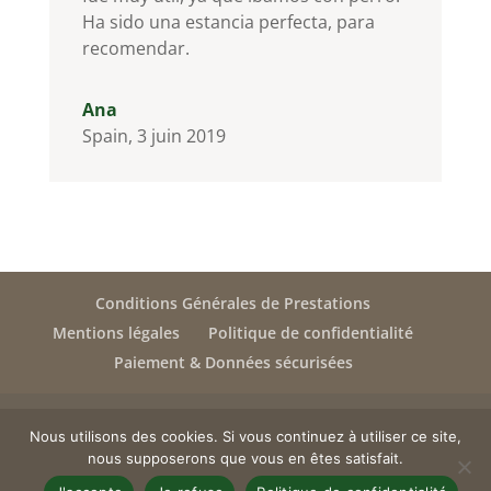
Ha sido una estancia perfecta, para
recomendar.
Ana
Spain
,
3 juin 2019
Conditions Générales de Prestations
Mentions légales
Politique de confidentialité
Paiement & Données sécurisées
Nous utilisons des cookies. Si vous continuez à utiliser ce site,
nous supposerons que vous en êtes satisfait.
Copyright © 2019 LES COTTAGES DU TARN | Site by Electra