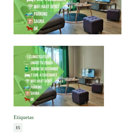
Etiquetas
ES