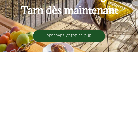
Tarn dès maintenant
RÉSERVEZ VOTRE SÉJOUR
Tél
: +33 6 09 79 23 18
Where ?
:
Peyrole & Brens
Secure payment and data