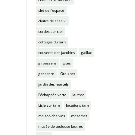
cité de l'espace
cloitre de st salvi
cordes sur ciel
cottages du tarn
couvents des jacobins
gaillac
giroussens
gites
gites tarn
Graulhet
jardin des martels
l'échappée verte
lautrec
Lisle sur tarn
locations tarn
maison des vins
mazamet
musée de toulouse lautrec