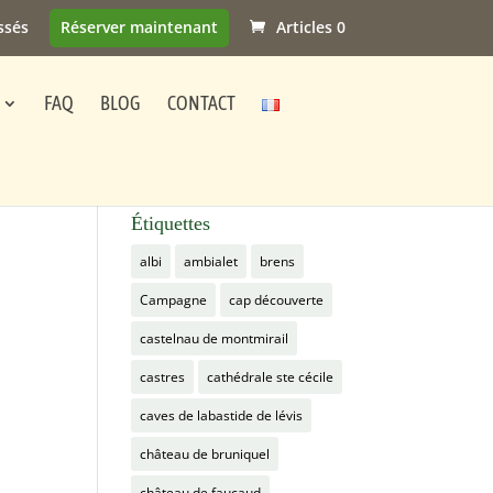
ssés
Réserver maintenant
Articles 0
FAQ
BLOG
CONTACT
Étiquettes
albi
ambialet
brens
Campagne
cap découverte
castelnau de montmirail
castres
cathédrale ste cécile
caves de labastide de lévis
château de bruniquel
château de faucaud