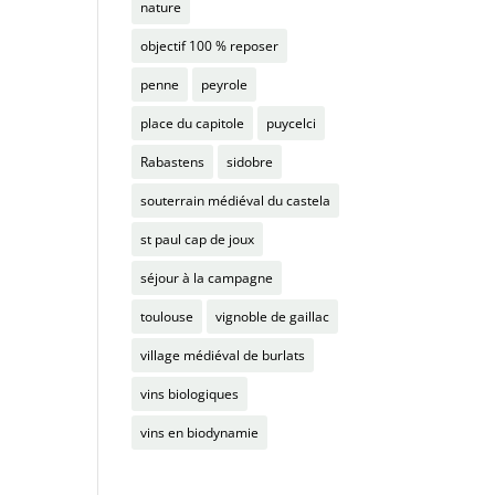
nature
objectif 100 % reposer
penne
peyrole
place du capitole
puycelci
Rabastens
sidobre
souterrain médiéval du castela
st paul cap de joux
séjour à la campagne
toulouse
vignoble de gaillac
village médiéval de burlats
vins biologiques
vins en biodynamie