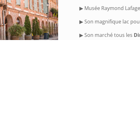
▶ Musée Raymond Lafage 
▶ Son magnifique lac pou
▶ Son marché tous les
Di
Paul Saissac
La ville de
Graulhet
et dimanches de 8h à 13 h
e 8h à 13h