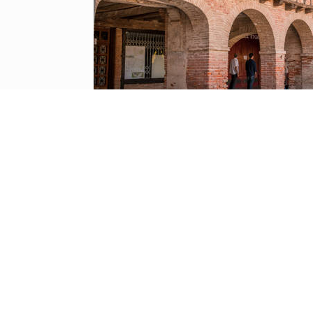
▶ Maison des Métiers du Cuir
▶ Son marché tous les jeudis, vendredis 
▶ Au marché des halles tous les mardis d