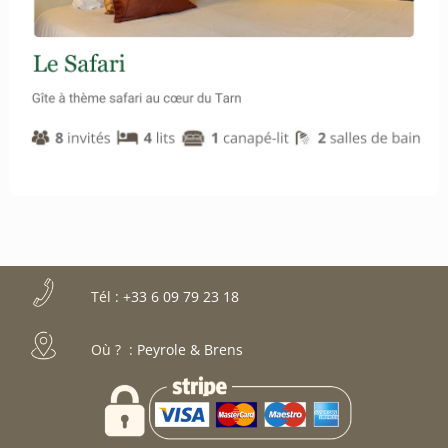
Tél
: +33 6 09 79 23 18
Où ?
:
Peyrole & Brens