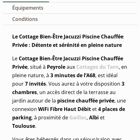
Équipements
Conditions
Le Cottage Bien-Être Jacuzzi Piscine Chauffée
Privée : Détente et sérénité en pleine nature
Le
Cottage Bien-Être Jacuzzi Piscine Chauffée
Privée
, situé à
Peyrole
aux
Cottages du Tarn
, en
pleine nature, à
3 minutes de l’A68
, est idéal
pour
7 invités
. Vous aurez à votre disposition
3
chambres
, un accès direct de la terrasse au
jardin autour de la
piscine chauffée privée
, une
connexion
WiFi Fibre Haut Débit
et
4 places de
parking
, à proximité de
Gaillac
,
Albi
et
Toulouse
.
Vous êtes hébergés dans un séjour/salon avec