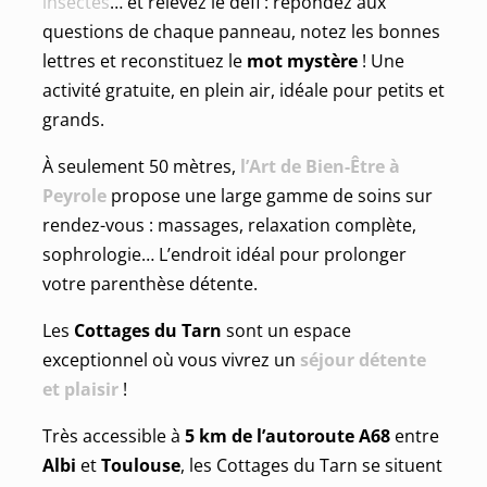
insectes
… et relevez le défi : répondez aux
questions de chaque panneau, notez les bonnes
lettres et reconstituez le
mot mystère
! Une
activité gratuite, en plein air, idéale pour petits et
grands.
À seulement 50 mètres,
l’Art de Bien-Être à
Peyrole
propose une large gamme de soins sur
rendez-vous : massages, relaxation complète,
sophrologie… L’endroit idéal pour prolonger
votre parenthèse détente.
Les
Cottages du Tarn
sont un espace
exceptionnel où vous vivrez un
séjour détente
et plaisir
!
Très accessible à
5 km de l’autoroute A68
entre
Albi
et
Toulouse
, les Cottages du Tarn se situent