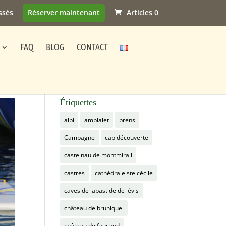
ssés
Réserver maintenant
Articles 0
FAQ
BLOG
CONTACT
Étiquettes
albi
ambialet
brens
Campagne
cap découverte
castelnau de montmirail
castres
cathédrale ste cécile
caves de labastide de lévis
château de bruniquel
château de faucaud