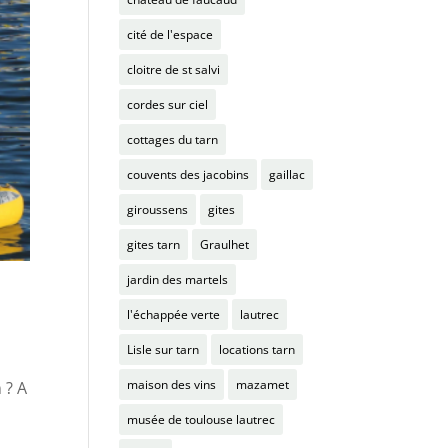
cité de l'espace
cloitre de st salvi
cordes sur ciel
cottages du tarn
couvents des jacobins
gaillac
giroussens
gites
gites tarn
Graulhet
jardin des martels
l'échappée verte
lautrec
Lisle sur tarn
locations tarn
maison des vins
mazamet
 ? A
musée de toulouse lautrec