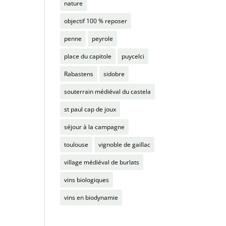
nature
objectif 100 % reposer
penne
peyrole
place du capitole
puycelci
Rabastens
sidobre
souterrain médiéval du castela
st paul cap de joux
séjour à la campagne
toulouse
vignoble de gaillac
village médiéval de burlats
vins biologiques
vins en biodynamie