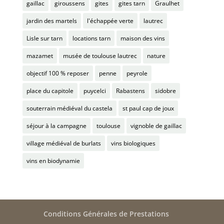
gaillac
giroussens
gites
gites tarn
Graulhet
jardin des martels
l'échappée verte
lautrec
Lisle sur tarn
locations tarn
maison des vins
mazamet
musée de toulouse lautrec
nature
objectif 100 % reposer
penne
peyrole
place du capitole
puycelci
Rabastens
sidobre
souterrain médiéval du castela
st paul cap de joux
séjour à la campagne
toulouse
vignoble de gaillac
village médiéval de burlats
vins biologiques
vins en biodynamie
Conditions Générales de Prestations