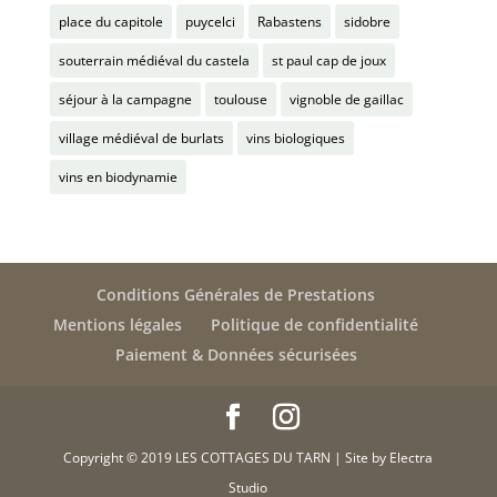
place du capitole
puycelci
Rabastens
sidobre
souterrain médiéval du castela
st paul cap de joux
séjour à la campagne
toulouse
vignoble de gaillac
village médiéval de burlats
vins biologiques
vins en biodynamie
Conditions Générales de Prestations
Mentions légales
Politique de confidentialité
Paiement & Données sécurisées
Copyright © 2019 LES COTTAGES DU TARN | Site by Electra
Studio