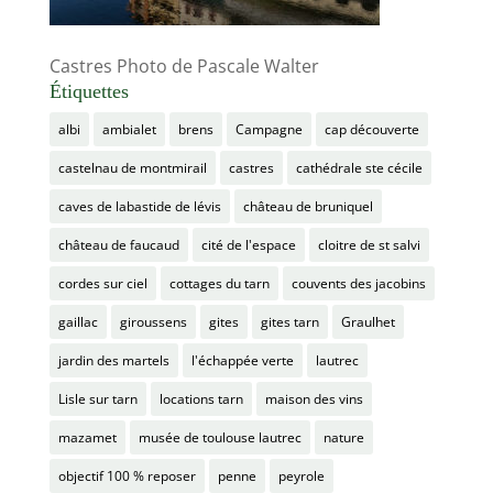
Castres Photo de Pascale Walter
Étiquettes
albi
ambialet
brens
Campagne
cap découverte
castelnau de montmirail
castres
cathédrale ste cécile
caves de labastide de lévis
château de bruniquel
château de faucaud
cité de l'espace
cloitre de st salvi
cordes sur ciel
cottages du tarn
couvents des jacobins
gaillac
giroussens
gites
gites tarn
Graulhet
jardin des martels
l'échappée verte
lautrec
Lisle sur tarn
locations tarn
maison des vins
mazamet
musée de toulouse lautrec
nature
objectif 100 % reposer
penne
peyrole