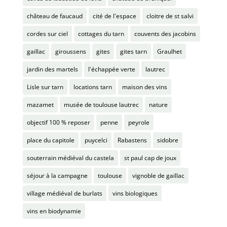
château de faucaud
cité de l'espace
cloitre de st salvi
cordes sur ciel
cottages du tarn
couvents des jacobins
gaillac
giroussens
gites
gites tarn
Graulhet
jardin des martels
l'échappée verte
lautrec
Lisle sur tarn
locations tarn
maison des vins
mazamet
musée de toulouse lautrec
nature
objectif 100 % reposer
penne
peyrole
place du capitole
puycelci
Rabastens
sidobre
souterrain médiéval du castela
st paul cap de joux
séjour à la campagne
toulouse
vignoble de gaillac
village médiéval de burlats
vins biologiques
vins en biodynamie