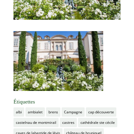
Étiquettes
albi
ambialet
brens
Campagne
cap découverte
castelnau de montmirail
castres
cathédrale ste cécile
caves de labastide de lévis
château de bruniquel