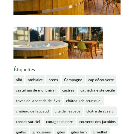
Étiquettes
albi
ambialet
brens
Campagne
cap découverte
castelnau de montmirail
castres
cathédrale ste cécile
caves de labastide de lévis
château de bruniquel
château de faucaud
cité de l'espace
cloitre de st salvi
cordes sur ciel
cottages du tarn
couvents des jacobins
gaillac
giroussens
gites
gites tarn
Graulhet