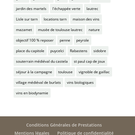
jardin des martels
l'échappée verte
lautrec
Lisle sur tarn
locations tarn
maison des vins
mazamet
musée de toulouse lautrec
nature
objectif 100 % reposer
penne
peyrole
place du capitole
puycelci
Rabastens
sidobre
souterrain médiéval du castela
st paul cap de joux
séjour à la campagne
toulouse
vignoble de gaillac
village médiéval de burlats
vins biologiques
vins en biodynamie
Conditions Générales de Prestations
Mentions légales
Politique de confidentialité