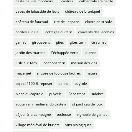
castelnau de montmirail
castres
cathédrale ste cécile
caves de labastide de lévis
château de bruniquel
château de faucaud
cité de l'espace
cloitre de st salvi
cordes sur ciel
cottages du tarn
couvents des jacobins
gaillac
giroussens
gites
gites tarn
Graulhet
jardin des martels
l'échappée verte
lautrec
Lisle sur tarn
locations tarn
maison des vins
mazamet
musée de toulouse lautrec
nature
objectif 100 % reposer
penne
peyrole
place du capitole
puycelci
Rabastens
sidobre
souterrain médiéval du castela
st paul cap de joux
séjour à la campagne
toulouse
vignoble de gaillac
village médiéval de burlats
vins biologiques