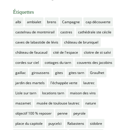
Étiquettes
albi
ambialet
brens
Campagne
cap découverte
castelnau de montmirail
castres
cathédrale ste cécile
caves de labastide de lévis
château de bruniquel
château de faucaud
cité de l'espace
cloitre de st salvi
cordes sur ciel
cottages du tarn
couvents des jacobins
gaillac
giroussens
gites
gites tarn
Graulhet
jardin des martels
l'échappée verte
lautrec
Lisle sur tarn
locations tarn
maison des vins
mazamet
musée de toulouse lautrec
nature
objectif 100 % reposer
penne
peyrole
place du capitole
puycelci
Rabastens
sidobre