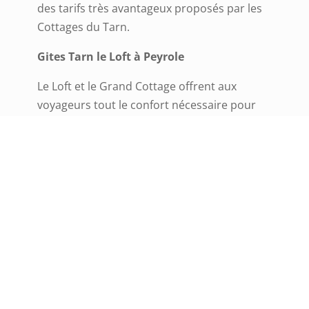
des tarifs très avantageux proposés par les
Cottages du Tarn.
Gites Tarn le Loft à Peyrole
Le Loft et le Grand Cottage offrent aux
voyageurs tout le confort nécessaire pour
des vacances réussies.
Gites Tarn le Grand Cottage à Peyrole
Les deux maisons sont entièrement
équipées, avec tout le nécessaire pour
cuisiner, se détendre et se divertir.
Les Cottages du Tarn sont très populaires
auprès des familles et des groupes de
voyageurs qui recherchent un cadre paisible
pour leur séjour.