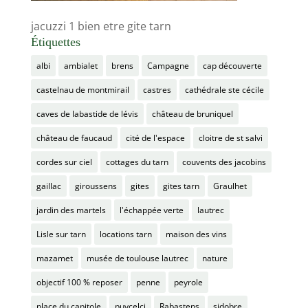
jacuzzi 1 bien etre gite tarn
Étiquettes
albi
ambialet
brens
Campagne
cap découverte
castelnau de montmirail
castres
cathédrale ste cécile
caves de labastide de lévis
château de bruniquel
château de faucaud
cité de l'espace
cloitre de st salvi
cordes sur ciel
cottages du tarn
couvents des jacobins
gaillac
giroussens
gites
gites tarn
Graulhet
jardin des martels
l'échappée verte
lautrec
Lisle sur tarn
locations tarn
maison des vins
mazamet
musée de toulouse lautrec
nature
objectif 100 % reposer
penne
peyrole
place du capitole
puycelci
Rabastens
sidobre