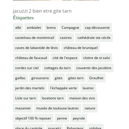
jacuzzi 2 bien etre gite tarn
Étiquettes
albi
ambialet
brens
Campagne
cap découverte
castelnau de montmirail
castres
cathédrale ste cécile
caves de labastide de lévis
château de bruniquel
château de faucaud
cité de l'espace
cloitre de st salvi
cordes sur ciel
cottages du tarn
couvents des jacobins
gaillac
giroussens
gites
gites tarn
Graulhet
jardin des martels
l'échappée verte
lautrec
Lisle sur tarn
locations tarn
maison des vins
mazamet
musée de toulouse lautrec
nature
objectif 100 % reposer
penne
peyrole
place du capitole
puycelci
Rabastens
sidobre