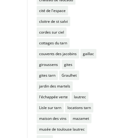
cité de l'espace
cloitre de st salvi
cordes sur ciel
cottages du tarn
couvents des jacobins
gaillac
giroussens
gites
gites tarn
Graulhet
jardin des martels
l'échappée verte
lautrec
Lisle sur tarn
locations tarn
maison des vins
mazamet
musée de toulouse lautrec