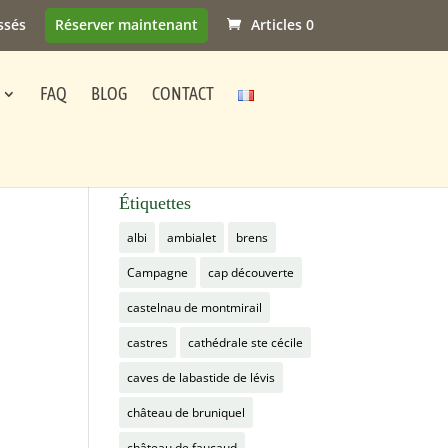
ssés
Réserver maintenant
Articles 0
FAQ
BLOG
CONTACT
Étiquettes
albi
ambialet
brens
Campagne
cap découverte
castelnau de montmirail
castres
cathédrale ste cécile
caves de labastide de lévis
château de bruniquel
château de faucaud