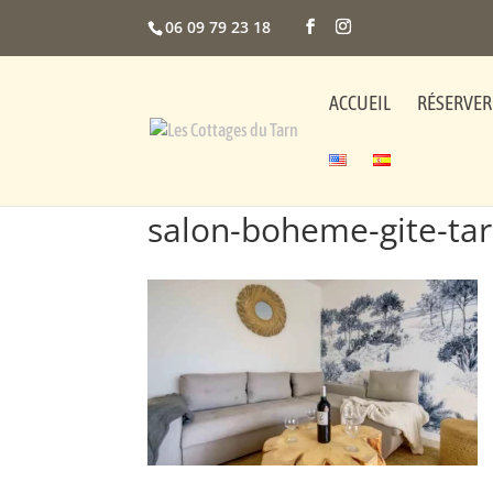
06 09 79 23 18
ACCUEIL
RÉSERVER
salon-boheme-gite-ta