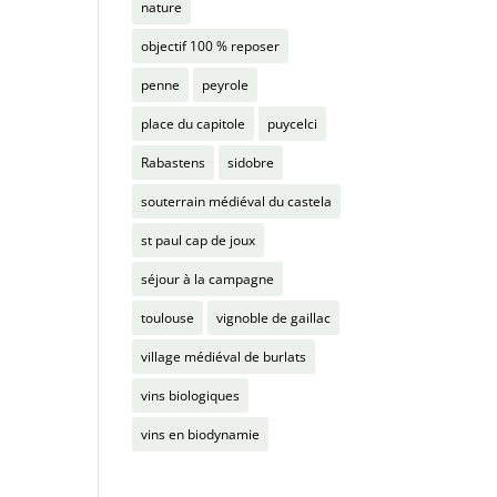
nature
objectif 100 % reposer
penne
peyrole
place du capitole
puycelci
Rabastens
sidobre
souterrain médiéval du castela
st paul cap de joux
séjour à la campagne
toulouse
vignoble de gaillac
village médiéval de burlats
vins biologiques
vins en biodynamie