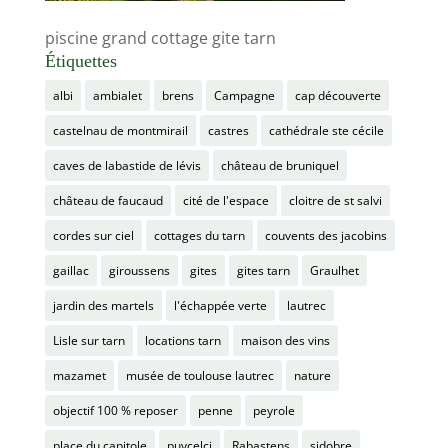
piscine grand cottage gite tarn
Étiquettes
albi
ambialet
brens
Campagne
cap découverte
castelnau de montmirail
castres
cathédrale ste cécile
caves de labastide de lévis
château de bruniquel
château de faucaud
cité de l'espace
cloitre de st salvi
cordes sur ciel
cottages du tarn
couvents des jacobins
gaillac
giroussens
gites
gites tarn
Graulhet
jardin des martels
l'échappée verte
lautrec
Lisle sur tarn
locations tarn
maison des vins
mazamet
musée de toulouse lautrec
nature
objectif 100 % reposer
penne
peyrole
place du capitole
puycelci
Rabastens
sidobre