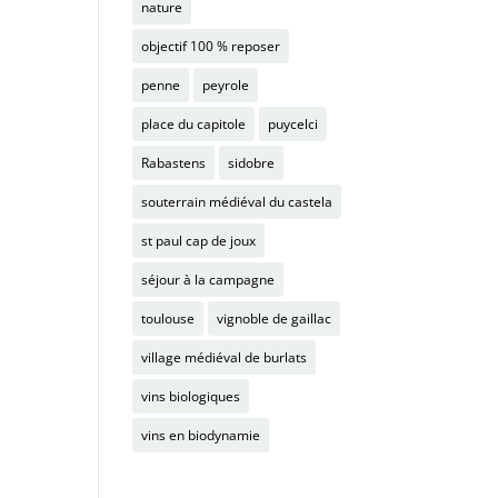
nature
objectif 100 % reposer
penne
peyrole
place du capitole
puycelci
Rabastens
sidobre
souterrain médiéval du castela
st paul cap de joux
séjour à la campagne
toulouse
vignoble de gaillac
village médiéval de burlats
vins biologiques
vins en biodynamie