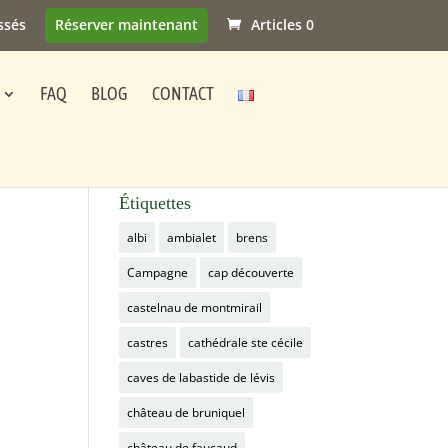
ssés
Réserver maintenant
Articles 0
FAQ
BLOG
CONTACT
Étiquettes
albi
ambialet
brens
Campagne
cap découverte
castelnau de montmirail
castres
cathédrale ste cécile
caves de labastide de lévis
château de bruniquel
château de faucaud