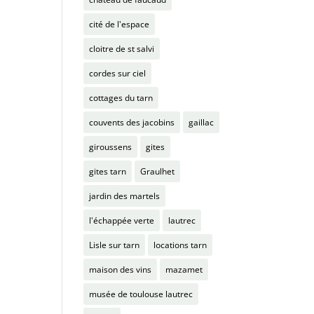
cité de l'espace
cloitre de st salvi
cordes sur ciel
cottages du tarn
couvents des jacobins
gaillac
giroussens
gites
gites tarn
Graulhet
jardin des martels
l'échappée verte
lautrec
Lisle sur tarn
locations tarn
maison des vins
mazamet
musée de toulouse lautrec