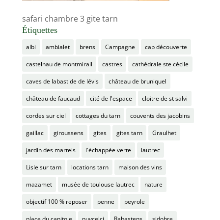
safari chambre 3 gite tarn
Étiquettes
albi
ambialet
brens
Campagne
cap découverte
castelnau de montmirail
castres
cathédrale ste cécile
caves de labastide de lévis
château de bruniquel
château de faucaud
cité de l'espace
cloitre de st salvi
cordes sur ciel
cottages du tarn
couvents des jacobins
gaillac
giroussens
gites
gites tarn
Graulhet
jardin des martels
l'échappée verte
lautrec
Lisle sur tarn
locations tarn
maison des vins
mazamet
musée de toulouse lautrec
nature
objectif 100 % reposer
penne
peyrole
place du capitole
puycelci
Rabastens
sidobre