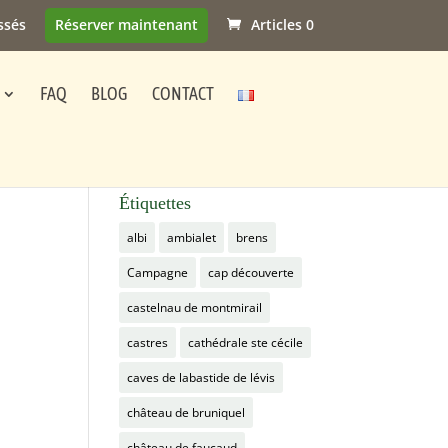
ssés
Réserver maintenant
Articles 0
FAQ
BLOG
CONTACT
Étiquettes
albi
ambialet
brens
Campagne
cap découverte
castelnau de montmirail
castres
cathédrale ste cécile
caves de labastide de lévis
château de bruniquel
château de faucaud