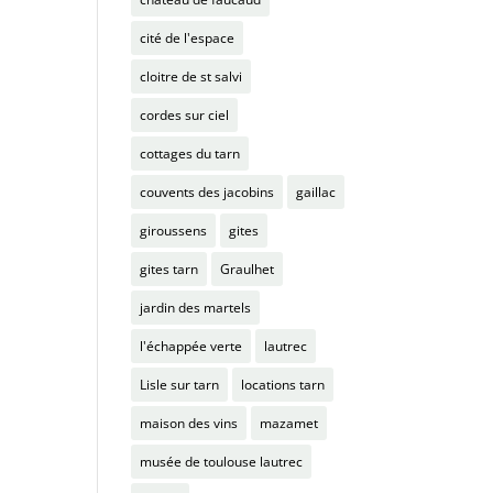
cité de l'espace
cloitre de st salvi
cordes sur ciel
cottages du tarn
couvents des jacobins
gaillac
giroussens
gites
gites tarn
Graulhet
jardin des martels
l'échappée verte
lautrec
Lisle sur tarn
locations tarn
maison des vins
mazamet
musée de toulouse lautrec