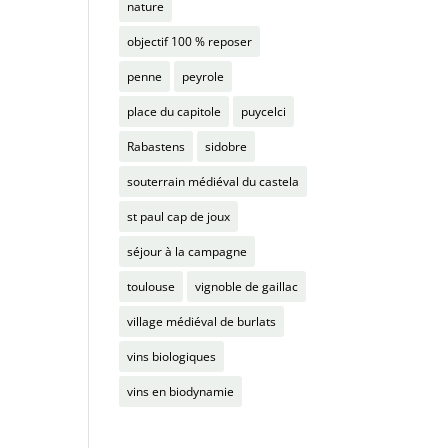
nature
objectif 100 % reposer
penne
peyrole
place du capitole
puycelci
Rabastens
sidobre
souterrain médiéval du castela
st paul cap de joux
séjour à la campagne
toulouse
vignoble de gaillac
village médiéval de burlats
vins biologiques
vins en biodynamie