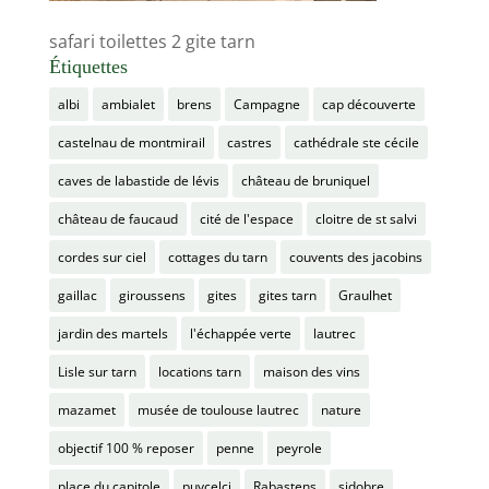
safari toilettes 2 gite tarn
Étiquettes
albi
ambialet
brens
Campagne
cap découverte
castelnau de montmirail
castres
cathédrale ste cécile
caves de labastide de lévis
château de bruniquel
château de faucaud
cité de l'espace
cloitre de st salvi
cordes sur ciel
cottages du tarn
couvents des jacobins
gaillac
giroussens
gites
gites tarn
Graulhet
jardin des martels
l'échappée verte
lautrec
Lisle sur tarn
locations tarn
maison des vins
mazamet
musée de toulouse lautrec
nature
objectif 100 % reposer
penne
peyrole
place du capitole
puycelci
Rabastens
sidobre