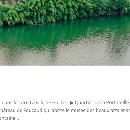
 dans le Tarn La ville de Gaillac ▶ Quartier de la Portanelle
hâteau de Foucaud qui abrite le musée des beaux-arts et s
ontaine...