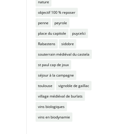
nature
objectif 100 % reposer
penne
peyrole
place du capitole
puycelci
Rabastens
sidobre
souterrain médiéval du castela
st paul cap de joux
séjour à la campagne
toulouse
vignoble de gaillac
village médiéval de burlats
vins biologiques
vins en biodynamie