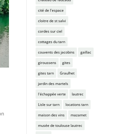
cité de l'espace
cloitre de st salvi
cordes sur ciel
cottages du tarn
couvents des jacobins
gaillac
giroussens
gites
gites tarn
Graulhet
jardin des martels
l'échappée verte
lautrec
Lisle sur tarn
locations tarn
,
on
maison des vins
mazamet
musée de toulouse lautrec