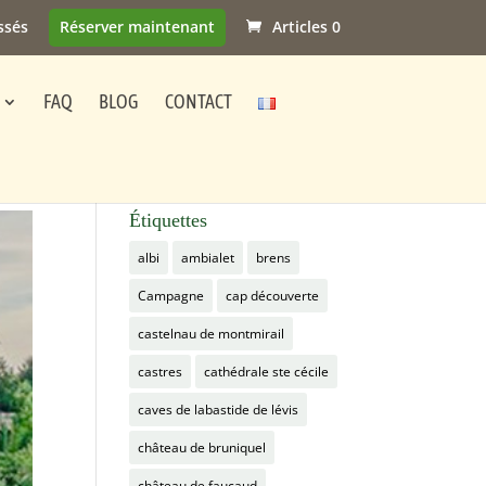
ssés
Réserver maintenant
Articles 0
FAQ
BLOG
CONTACT
Étiquettes
albi
ambialet
brens
Campagne
cap découverte
castelnau de montmirail
castres
cathédrale ste cécile
caves de labastide de lévis
château de bruniquel
château de faucaud