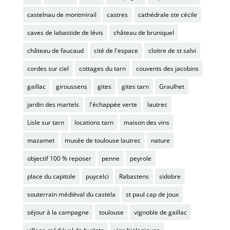
castelnau de montmirail
castres
cathédrale ste cécile
caves de labastide de lévis
château de bruniquel
château de faucaud
cité de l'espace
cloitre de st salvi
cordes sur ciel
cottages du tarn
couvents des jacobins
gaillac
giroussens
gites
gites tarn
Graulhet
jardin des martels
l'échappée verte
lautrec
Lisle sur tarn
locations tarn
maison des vins
mazamet
musée de toulouse lautrec
nature
objectif 100 % reposer
penne
peyrole
place du capitole
puycelci
Rabastens
sidobre
souterrain médiéval du castela
st paul cap de joux
séjour à la campagne
toulouse
vignoble de gaillac