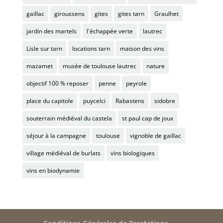
gaillac
giroussens
gites
gites tarn
Graulhet
jardin des martels
l'échappée verte
lautrec
Lisle sur tarn
locations tarn
maison des vins
mazamet
musée de toulouse lautrec
nature
objectif 100 % reposer
penne
peyrole
place du capitole
puycelci
Rabastens
sidobre
souterrain médiéval du castela
st paul cap de joux
séjour à la campagne
toulouse
vignoble de gaillac
village médiéval de burlats
vins biologiques
vins en biodynamie