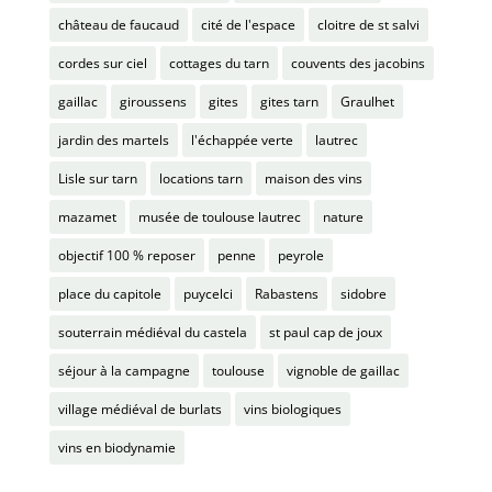
château de faucaud
cité de l'espace
cloitre de st salvi
cordes sur ciel
cottages du tarn
couvents des jacobins
gaillac
giroussens
gites
gites tarn
Graulhet
jardin des martels
l'échappée verte
lautrec
Lisle sur tarn
locations tarn
maison des vins
mazamet
musée de toulouse lautrec
nature
objectif 100 % reposer
penne
peyrole
place du capitole
puycelci
Rabastens
sidobre
souterrain médiéval du castela
st paul cap de joux
séjour à la campagne
toulouse
vignoble de gaillac
village médiéval de burlats
vins biologiques
vins en biodynamie