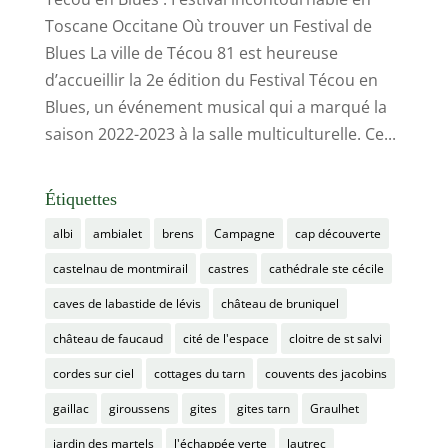
Toscane Occitane Où trouver un Festival de
Blues La ville de Técou 81 est heureuse
d’accueillir la 2e édition du Festival Técou en
Blues, un événement musical qui a marqué la
saison 2022-2023 à la salle multiculturelle. Ce...
Étiquettes
albi
ambialet
brens
Campagne
cap découverte
castelnau de montmirail
castres
cathédrale ste cécile
caves de labastide de lévis
château de bruniquel
château de faucaud
cité de l'espace
cloitre de st salvi
cordes sur ciel
cottages du tarn
couvents des jacobins
gaillac
giroussens
gites
gites tarn
Graulhet
jardin des martels
l'échappée verte
lautrec