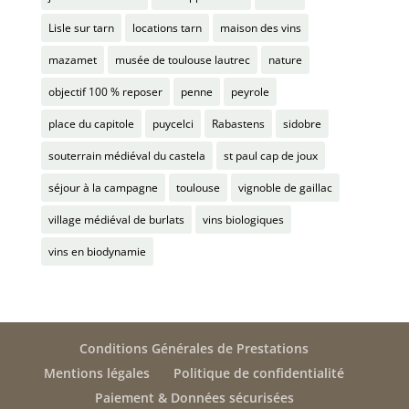
Lisle sur tarn
locations tarn
maison des vins
mazamet
musée de toulouse lautrec
nature
objectif 100 % reposer
penne
peyrole
place du capitole
puycelci
Rabastens
sidobre
souterrain médiéval du castela
st paul cap de joux
séjour à la campagne
toulouse
vignoble de gaillac
village médiéval de burlats
vins biologiques
vins en biodynamie
Conditions Générales de Prestations
Mentions légales
Politique de confidentialité
Paiement & Données sécurisées