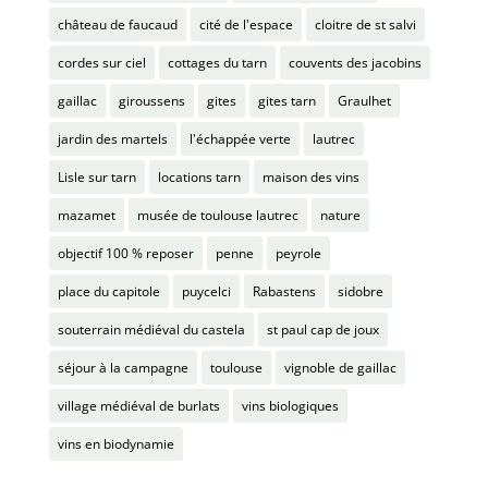
château de faucaud
cité de l'espace
cloitre de st salvi
cordes sur ciel
cottages du tarn
couvents des jacobins
gaillac
giroussens
gites
gites tarn
Graulhet
jardin des martels
l'échappée verte
lautrec
Lisle sur tarn
locations tarn
maison des vins
mazamet
musée de toulouse lautrec
nature
objectif 100 % reposer
penne
peyrole
place du capitole
puycelci
Rabastens
sidobre
souterrain médiéval du castela
st paul cap de joux
séjour à la campagne
toulouse
vignoble de gaillac
village médiéval de burlats
vins biologiques
vins en biodynamie