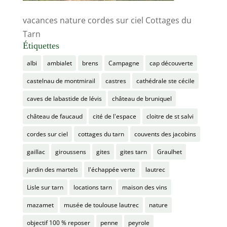
vacances nature cordes sur ciel Cottages du
Tarn
Étiquettes
albi
ambialet
brens
Campagne
cap découverte
castelnau de montmirail
castres
cathédrale ste cécile
caves de labastide de lévis
château de bruniquel
château de faucaud
cité de l'espace
cloitre de st salvi
cordes sur ciel
cottages du tarn
couvents des jacobins
gaillac
giroussens
gites
gites tarn
Graulhet
jardin des martels
l'échappée verte
lautrec
Lisle sur tarn
locations tarn
maison des vins
mazamet
musée de toulouse lautrec
nature
objectif 100 % reposer
penne
peyrole