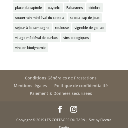
place du capitole
puycelci
Rabastens
sidobre
souterrain médiéval du castela
st paul cap de joux
séjour à la campagne
toulouse
vignoble de gaillac
village médiéval de burlats
vins biologiques
vins en biodynamie
Conditions Générales de Prestations
Mentions légales
Politique de confidentialité
Paiement & Données sécurisées
Copyright © 2019 LES COTTAGES DU TARN | Site by Electra
Studio