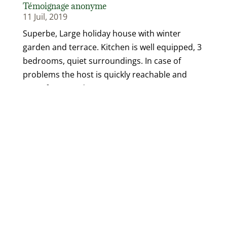
Témoignage anonyme
11 Juil, 2019
Superbe, Large holiday house with winter
garden and terrace. Kitchen is well equipped, 3
bedrooms, quiet surroundings. In case of
problems the host is quickly reachable and
cares for a good stay.
Témoignage Franck
11 Juil, 2019
Exceptionnel, Propreté et calme du lieu, Accueil
très chaleureux.
-----------------------------------------------------------------------
---------------------------------------------------------------Page
Suivante »