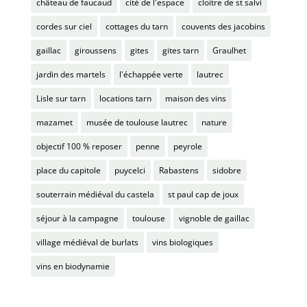
château de faucaud
cité de l'espace
cloitre de st salvi
cordes sur ciel
cottages du tarn
couvents des jacobins
gaillac
giroussens
gites
gites tarn
Graulhet
jardin des martels
l'échappée verte
lautrec
Lisle sur tarn
locations tarn
maison des vins
mazamet
musée de toulouse lautrec
nature
objectif 100 % reposer
penne
peyrole
place du capitole
puycelci
Rabastens
sidobre
souterrain médiéval du castela
st paul cap de joux
séjour à la campagne
toulouse
vignoble de gaillac
village médiéval de burlats
vins biologiques
vins en biodynamie